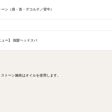
トーン（肩・首・デコルテ／背中）
ニュー】 強髪ヘッドスパ
トストーン施術はオイルを使用します。